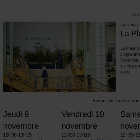
TOU
Conversati
La Pl
La Platefo
programme 
Collection,
suivie par 
axes.
Revoir les conversati
Jeudi 9
Vendredi 10
Same
novembre
novembre
nove
12H30-13H15
12H30-13H15
12H30-1