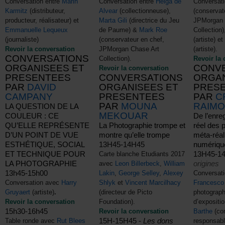
Conversation entre
Marin
Conversation entre
Helga de
Conversati
Karmitz
(distributeur,
Alvear
(collectionneuse),
(conservat
producteur, réalisateur) et
Marta Gili
(directrice du Jeu
JPMorgan 
Emmanuelle Lequeux
de Paume) &
Mark Roe
Collection
(journaliste)
(conservateur en chef,
(artiste) e
Revoir la conversation
JPMorgan Chase Art
(artiste).
CONVERSATIONS
Collection).
Revoir la 
ORGANISEES ET
CONV
Revoir la conversation
PRESENTEES
CONVERSATIONS
ORGAN
PAR
DAVID
ORGANISEES ET
PRES
CAMPANY
PRESENTEES
PAR
C
PAR
MOUNA
RAIMO
LA QUESTION DE LA
MEKOUAR
COULEUR : CE
De l’enre
QU’ELLE REPRÉSENTE
La Photographie trompe et
réel des p
D’UN POINT DE VUE
montre qu’elle trompe
méta-réali
ESTHÉTIQUE, SOCIAL
13H45-14H45
numériqu
ET TECHNIQUE POUR
13H45-1
Carte blanche Etudiants 2017
LA PHOTOGRAPHIE
origines
avec
Leon Billerbeck
,
William
13h45-15h00
Lakin
,
George Selley
,
Alexey
Conversati
Conversation avec
Harry
Shlyk
et
Vincent Marcilhacy
Francesco
Gruyaert
(artiste)
.
(directeur de Picto
photograph
Revoir la conversation
Foundation).
d’expositi
15h30-16h45
Revoir la conversation
Barthe
(con
15H-15H45 -
Les dons
Table ronde avec
Rut Blees
responsabl