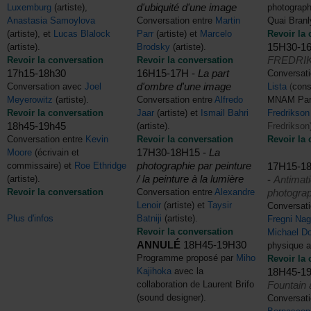
d'ubiquité d'une image
Luxemburg
(artiste),
photograp
Anastasia Samoylova
Conversation entre
Martin
Quai Branl
(artiste), et
Lucas Blalock
Parr
(artiste) et
Marcelo
Revoir la 
15H30-1
(artiste).
Brodsky
(artiste).
FREDRIK
Revoir la conversation
Revoir la conversation
17h15-18h30
16H15-17H -
La part
Conversati
d'ombre d'une image
Conversation avec
Joel
Lista
(
cons
Meyerowitz
(artiste).
Conversation entre
Alfredo
MNAM Par
Revoir la conversation
Jaar
(artiste) et
Ismail Bahri
Fredrikso
18h45-19h45
(artiste).
Fredrikson
Conversation entre
Kevin
Revoir la conversation
Revoir la 
17H30-18H15 -
La
Moore
(écrivain et
photographie par peinture
17H15-1
commissaire) et
Roe Ethridge
/ la peinture à la lumière
-
Antimati
(artiste).
photograp
Revoir la conversation
Conversation entre
Alexandre
Lenoir
(artiste) et
Taysir
Conversati
Plus d'infos
Batniji
(artiste).
Fregni Nag
Revoir la conversation
Michael D
ANNULÉ
18H45-19H30
physique 
Programme proposé par
Miho
Revoir la 
18H45-1
Kajihoka
avec la
Fountain 
collaboration de Laurent Brifo
(sound designer).
Conversati