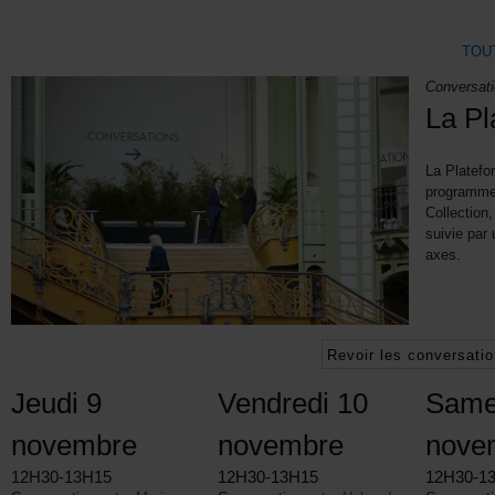
TOU
Conversati
La Pl
La Platefo
programme 
Collection,
suivie par 
axes.
Revoir les conversati
Jeudi 9
Vendredi 10
Same
novembre
novembre
nove
12H30-13H15
12H30-13H15
12H30-1