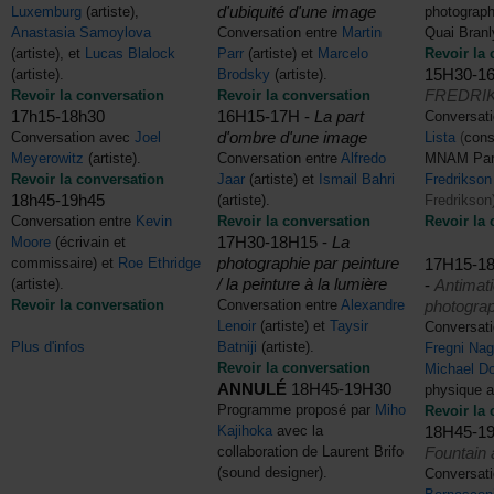
d'ubiquité d'une image
Luxemburg
(artiste),
photograp
Anastasia Samoylova
Conversation entre
Martin
Quai Branl
(artiste), et
Lucas Blalock
Parr
(artiste) et
Marcelo
Revoir la 
15H30-1
(artiste).
Brodsky
(artiste).
FREDRIK
Revoir la conversation
Revoir la conversation
17h15-18h30
16H15-17H -
La part
Conversati
d'ombre d'une image
Conversation avec
Joel
Lista
(
cons
Meyerowitz
(artiste).
Conversation entre
Alfredo
MNAM Par
Revoir la conversation
Jaar
(artiste) et
Ismail Bahri
Fredrikso
18h45-19h45
(artiste).
Fredrikson
Conversation entre
Kevin
Revoir la conversation
Revoir la 
17H30-18H15 -
La
Moore
(écrivain et
photographie par peinture
17H15-1
commissaire) et
Roe Ethridge
/ la peinture à la lumière
-
Antimati
(artiste).
photograp
Revoir la conversation
Conversation entre
Alexandre
Lenoir
(artiste) et
Taysir
Conversati
Plus d'infos
Batniji
(artiste).
Fregni Nag
Revoir la conversation
Michael D
ANNULÉ
18H45-19H30
physique 
Programme proposé par
Miho
Revoir la 
18H45-1
Kajihoka
avec la
Fountain 
collaboration de Laurent Brifo
(sound designer).
Conversati