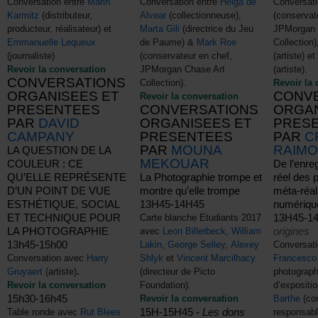
Conversation entre
Marin
Conversation entre
Helga de
Conversati
Karmitz
(distributeur,
Alvear
(collectionneuse),
(conservat
producteur, réalisateur) et
Marta Gili
(directrice du Jeu
JPMorgan 
Emmanuelle Lequeux
de Paume) &
Mark Roe
Collection
(journaliste)
(conservateur en chef,
(artiste) e
Revoir la conversation
JPMorgan Chase Art
(artiste).
CONVERSATIONS
Collection).
Revoir la 
ORGANISEES ET
CONV
Revoir la conversation
PRESENTEES
CONVERSATIONS
ORGAN
PAR
DAVID
ORGANISEES ET
PRES
CAMPANY
PRESENTEES
PAR
C
PAR
MOUNA
RAIMO
LA QUESTION DE LA
MEKOUAR
COULEUR : CE
De l’enre
QU’ELLE REPRÉSENTE
La Photographie trompe et
réel des p
D’UN POINT DE VUE
montre qu’elle trompe
méta-réali
ESTHÉTIQUE, SOCIAL
13H45-14H45
numériqu
ET TECHNIQUE POUR
13H45-1
Carte blanche Etudiants 2017
LA PHOTOGRAPHIE
origines
avec
Leon Billerbeck
,
William
13h45-15h00
Lakin
,
George Selley
,
Alexey
Conversati
Conversation avec
Harry
Shlyk
et
Vincent Marcilhacy
Francesco
Gruyaert
(artiste)
.
(directeur de Picto
photograph
Revoir la conversation
Foundation).
d’expositi
15h30-16h45
Revoir la conversation
Barthe
(con
15H-15H45 -
Les dons
Table ronde avec
Rut Blees
responsabl