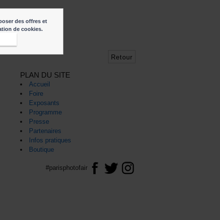
poser des offres et
sation de cookies.
epte
Retour
PLAN DU SITE
Accueil
Foire
Exposants
Programme
Presse
Partenaires
Infos pratiques
Boutique
#parisphotofair