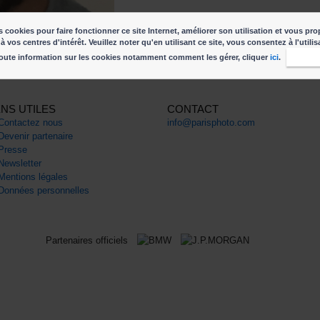
 cookies pour faire fonctionner ce site Internet, améliorer son utilisation et vous pro
à vos centres d'intérêt. Veuillez noter qu'en utilisant ce site, vous consentez à l'utili
oute information sur les cookies notamment comment les gérer, cliquer
ici
.
J'acc
ENS UTILES
CONTACT
Contactez nous
info@parisphoto.com
Devenir partenaire
Presse
Newsletter
Mentions légales
Données personnelles
Partenaires officiels