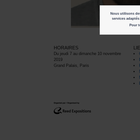
Nous utilisons des
services adaptés 
Pour t
HORAIRES
LI
Du jeudi 7 au dimanche 10 novembre
2019
Grand Palais, Paris