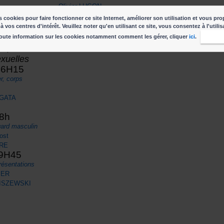
Olivier LUGON
BAUM
 cookies pour faire fonctionner ce site Internet, améliorer son utilisation et vous pro
 nouveau
à vos centres d'intérêt. Veuillez noter qu'en utilisant ce site, vous consentez à l'utili
iosa :
oute information sur les cookies notamment comment les gérer, cliquer
ici
.
J'acc
orps et
exuelles
16H15
r, corps
AGATA
18h
gard masculin
ost
ARE
19H45
présentations
YER
ZISZEWSKI