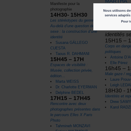
MARTHA
Manifeste pour la
KIRSZEN
photographie
Nous utilisons des
Autour du
14H30- 15H30
services adaptés 
secteur cur
Les stéréotypes du genre -
Pour t
Au-delà d’une question de
érotisme, c
sexe : la construction d’une
identités s
identité
15H15 – 
Susana GÁLLEGO
Corps en dange
CUESTA
politiques
Taous R. DAHMANI
Antoine D’
15H45 – 17H
Elle Pérez
Espaces de visibilité :
16h45 – 
Musée, collection privée,
Male gaze / re
édition…
Laure Prouv
Marta WEISS
Leigh LED
Dr. Charlotte EYERMAN
18H30 - 
Delphine BEDEL
Identités et re
17H15 – 17H45
Drew SAW
Rencontre avec deux
Karol RAD
photographes présentes dans
le parcours Elles X Paris
Photo
Tahmineh MONZAVI