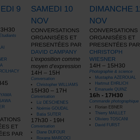
EDI 9
SAMEDI 10
DIMANCHE 1
NOV
NOV
13H30
CONVERSATIONS
CONVERSATIONS
Etudiants
ORGANISÉES ET
ORGANISÉES ET
PRESENTÉES PAR
PRESENTÉES PA
LAI
DAVID CAMPANY
CHRISTOPH
L’exposition comme
WIESNER
NER
14H – 15H30
NA
moyen d’expression
ARCILHACY
Photographie & science
14H – 15H
Mustapha AZEROUAL
Conversation
H45
Hartmut EHRLICH
Christopher WILLIAMS
Emanuele QUINZ
15H30 – 17H
16h - 17H30
IYAMA
Conversation
ASAWA
Commande photographique
Liz DESCHENES
ER
Florian EBNER
Noémie GOUDAL
Thierry MAILLET
Batia SUTER
ATIONS
Oliviero TOSCANI
17h30 - 19H
David FURST
ÉES ET
Conversation
Diane DUFOUR
ÉES PAR
Roxana MARCOCI