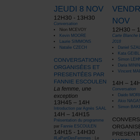
JEUDI 8 NOV
VENDR
12H30 - 13H30
NOV
Conversation
12H30 – 
Nion MCEVOY
Kevin MOORE
Carte Blanche 
Laurie SIMMONS
2018
Natalie CZECH
Daniel SZA
Kata GEIBL
CONVERSATIONS
Simon LEH
Daria MINI
ORGANISÉES ET
Vincent M
PRESENTÉES PAR
FANNIE ESCOULEN
14H – 14
La femme, une
Conversation
exception
Daido MOR
Akio NAG
13H45 – 14H
Simon BAK
Introduction par Agnès SAAL
14H – 14H15
CONVERS
Présentation du programme
ORGANIS
par
Fannie ESCOULEN
14H15 - 14H30
PRESENT
#LaPartDesFemmes
: Le