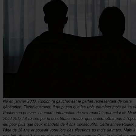
Né en janvier 2000, Rodion (à gauche) est le parfait représentant de cette
génération. Techniquement, il ne passa que les trois premiers mois de sa v
Poutine au pouvoir. La courte interruption de ses mandats par celui de Me
2008-2012 fut forcée par la constitution russe, qui ne permettait pas à l'épo
élu pour plus que deux mandats de 4 ans consécutifs. Cette année Rodion a
l’âge de 18 ans et pouvait voter lors des élections au mois de mars. Mais il 
pas fait. Ayant 3 ans de plus que Rodion, son copain Cyril (à droite) n’a pa