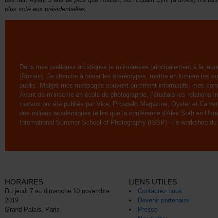
plus voté aux présidentielles.
Dans mes pratiques artistiques je m’intéresse principalement à la jeun
(Russie). Je cherche à briser les stéréotypes, mettre en lumière les su
public. Malgré mes messages souvent purement informatifs, mes concep
Avant de m’inscrire en école de photographie, j’étudiais les relations 
travaux ont été publiés par Vice, Prospekt Magazine, Oyster et Calvert
des milieux académiques telles que la conférence d'Alec Soth en Ukrai
International Summer School of Photography (ISSP) – le workshop du 
HORAIRES
LIENS UTILES
Du jeudi 7 au dimanche 10 novembre
Contactez nous
2019
Devenir partenaire
Grand Palais, Paris
Presse