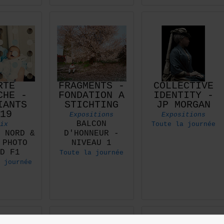
RTE
FRAGMENTS -
COLLECTIVE
CHE -
FONDATION A
IDENTITY -
IANTS
STICHTING
JP MORGAN
19
Expositions
Expositions
BALCON
ix
Toute la journée
 NORD &
D'HONNEUR -
 PHOTO
NIVEAU 1
D F1
Toute la journée
 journée