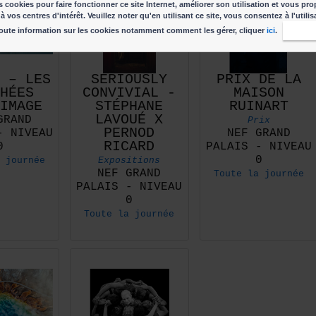
 cookies pour faire fonctionner ce site Internet, améliorer son utilisation et vous pro
à vos centres d'intérêt. Veuillez noter qu'en utilisant ce site, vous consentez à l'utili
oute information sur les cookies notamment comment les gérer, cliquer
ici
.
J'acc
 – LES
SERIOUSLY
PRIX DE LA
HÉES
CONVIVIAL -
MAISON
IMAGE
STÉPHANE
RUINART
LAVOUÉ X
GRAND
Prix
PERNOD
- NIVEAU
NEF GRAND
RICARD
0
PALAIS - NIVEAU
0
 journée
Expositions
NEF GRAND
Toute la journée
PALAIS - NIVEAU
0
Toute la journée