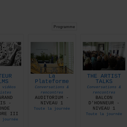
Programme
TEUR
La
THE ARTIST
LMS
Plateforme
TALKS
 vidéos
Conversations &
Conversations &
istes
rencontres
rencontres
GRAND
AUDITORIUM -
BALCON
IS -
NIVEAU 1
D'HONNEUR -
ONDE
NIVEAU 1
Toute la journée
DRE III
Toute la journée
 journée