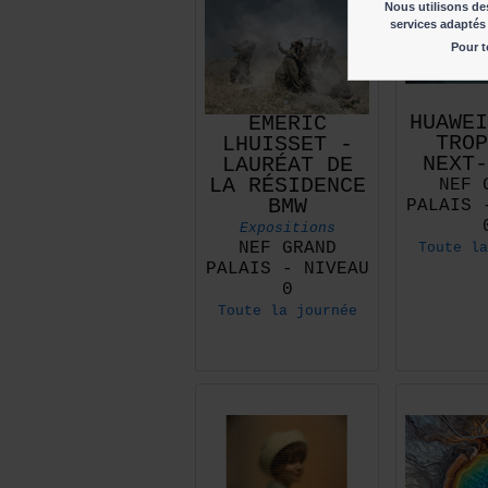
Nous utilisons des
services adaptés 
Pour t
HUAWEI
EMERIC
TROP
LHUISSET -
NEXT-
LAURÉAT DE
LA RÉSIDENCE
NEF 
BMW
PALAIS 
Expositions
NEF GRAND
Toute la
PALAIS - NIVEAU
0
Toute la journée