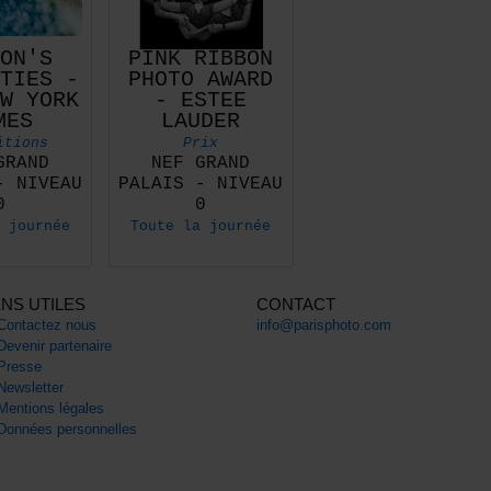
ON'S
PINK RIBBON
TIES -
PHOTO AWARD
W YORK
- ESTEE
MES
LAUDER
itions
Prix
GRAND
NEF GRAND
- NIVEAU
PALAIS - NIVEAU
0
0
 journée
Toute la journée
ENS UTILES
CONTACT
Contactez nous
info@parisphoto.com
Devenir partenaire
Presse
Newsletter
Mentions légales
Données personnelles