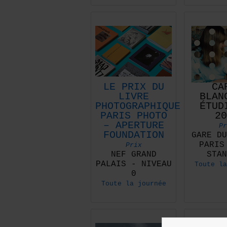
LE PRIX DU
CA
LIVRE
BLAN
PHOTOGRAPHIQUE
ÉTUD
PARIS PHOTO
20
– APERTURE
Pr
FOUNDATION
GARE DU
PARIS
Prix
NEF GRAND
STAN
PALAIS - NIVEAU
Toute la
0
Toute la journée