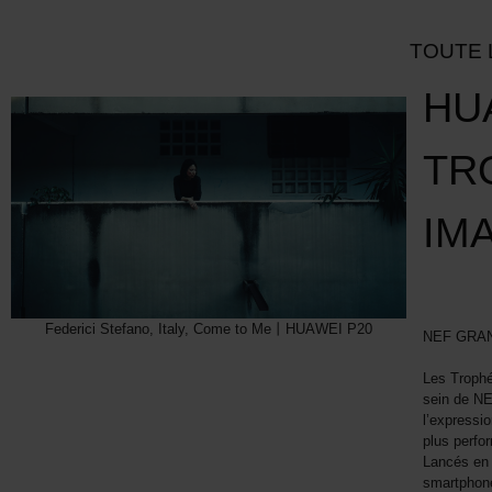
TOUTE 
HU
TR
IM
Federici Stefano, Italy, Come to Me丨HUAWEI P20
NEF GRAN
Les Troph
sein de NE
l’expressi
plus perfor
Lancés en 
smartphon