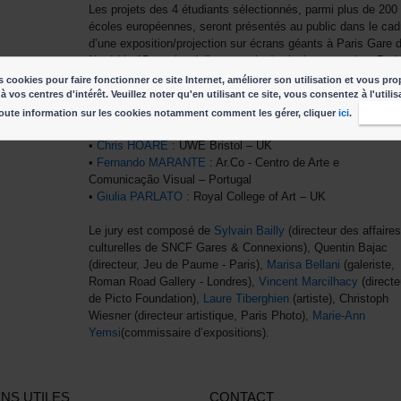
Les projets des 4 étudiants sélectionnés, parmi plus de 200
écoles européennes, seront présentés au public dans le cad
d’une exposition/projection sur écrans géants à Paris Gare 
Nord (du 15 octobre à fin novembre), ainsi que pendant Pari
Photo dans un espace dédié de la foire.
 cookies pour faire fonctionner ce site Internet, améliorer son utilisation et vous pro
à vos centres d'intérêt. Veuillez noter qu'en utilisant ce site, vous consentez à l'utili
4 LAUREATS CARTE BLANCHE ETUDIANTS 2019
oute information sur les cookies notamment comment les gérer, cliquer
ici
.
J'acc
•
Samuel FORDHAM
: UWE Bristol – UK
•
Chris HOARE
: UWE Bristol – UK
•
Fernando MARANTE
: Ar.Co - Centro de Arte e
Comunicação Visual – Portugal
•
Giulia PARLATO
: Royal College of Art – UK
Le jury est composé de
Sylvain Bailly
(directeur des affaires
culturelles de SNCF Gares & Connexions), Quentin Bajac
(directeur, Jeu de Paume - Paris),
Marisa Bellani
(galeriste,
Roman Road Gallery - Londres),
Vincent Marcilhacy
(directe
de Picto Foundation),
Laure Tiberghien
(artiste), Christoph
Wiesner (directeur artistique, Paris Photo),
Marie-Ann
Yemsi
(commissaire d’expositions).
ENS UTILES
CONTACT