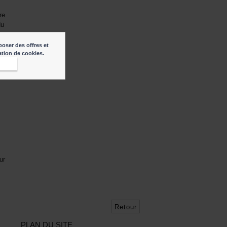
re
du
s
poser des offres et
sation de cookies.
epte
ur
Retour
PLAN DU SITE