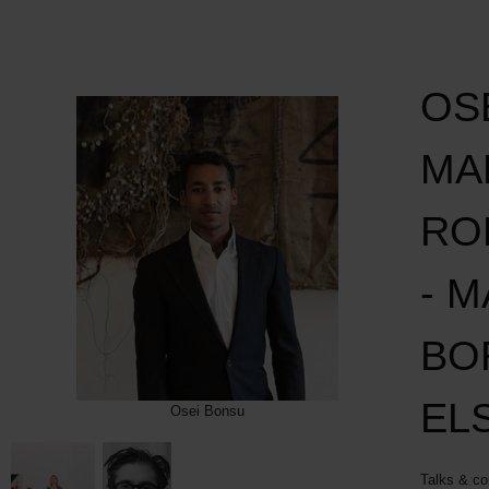
OS
MA
RO
- 
BO
EL
Osei Bonsu
Talks & co