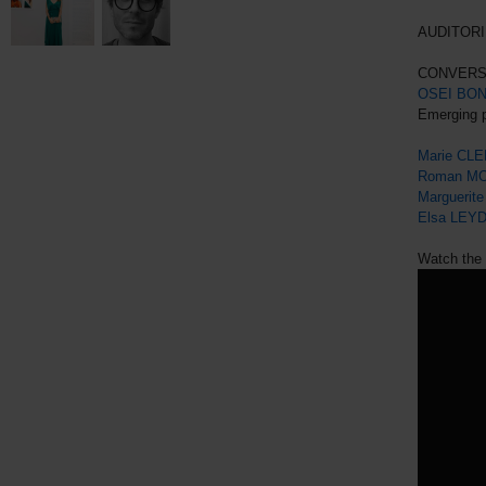
AUDITORI
CONVERS
OSEI BO
Emerging 
Marie CL
Roman M
Margueri
Elsa LEY
Watch the f