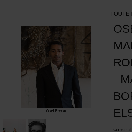
TOUTE 
OS
MA
RO
- 
BO
EL
Osei Bonsu
Conversati