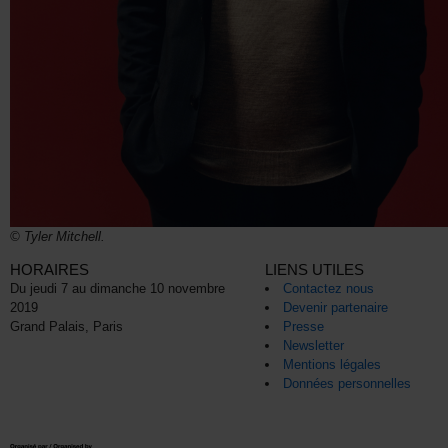
© Tyler Mitchell.
HORAIRES
LIENS UTILES
Du jeudi 7 au dimanche 10 novembre
Contactez nous
2019
Devenir partenaire
Grand Palais, Paris
Presse
Newsletter
Mentions légales
Données personnelles