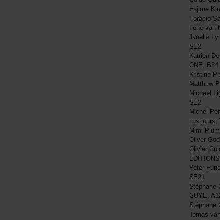
Hajime Ki
Horacio S
Irene van 
Janelle Ly
SE2
Katrien De
ONE, B34
Kristine P
Matthew P
Michael Li
SE2
Michel Poi
nos jours
Mimi Plum
Oliver Go
Olivier Cu
EDITIONS
Peter Func
SE21
Stéphane 
GUYE, A1
Stéphane 
Tomas van