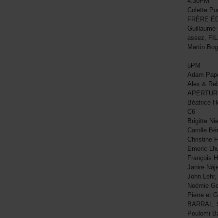
4:30PM
Colette 
FRÈRE ÉD
Guillaume 
assez, FI
Martin Bo
5PM
Adam Pap
Alex & Reb
APERTUR
Béatrice 
C6
Brigitte N
Carolle Bé
Christine
Emeric Lh
François H
Janire Náj
John Lehr,
Noémie Go
Pierre et 
BARRAL, 
Poulomi B