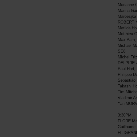
Marianne 
Marina Ga
Maroesjka
ROBERT 
Matilda H
Matthieu 
Max Pam,
Michael M
SE8
Michel Fri
DELPIRE
Paul Hart
Philippe D
Sebastiâo
Takashi 
Tim Mitch
Vladimir 
Yan MORV
3:30PM
FLORE Mar
Guillaume 
FILIGRAN