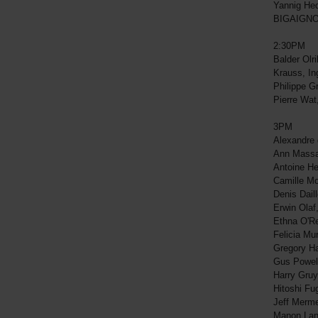
Yannig He
BIGAIGNO
2:30PM
Balder Ol
Krauss, I
Philippe 
Pierre Wa
3PM
Alexandre
Ann Massa
Antoine H
Camille M
Denis Dail
Erwin Ola
Ethna O'R
Felicia Mu
Gregory H
Gus Powel
Harry Gruy
Hitoshi F
Jeff Merme
Manon Lan