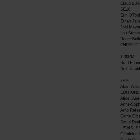
Claudia J
SE18
Erin O'Too
Ethan Jam
Joel Meye
Lou Stopp
Roger Ball
CHRISTOP
1:30PM
Brad Feue
Neil Drab
2PM
Alain Will
EDITIONS
Alice Qua
Anne-Sophi
Arno Rafa
Carrie Gib
David Deni
LEWIS, S
Géraldine
Guido Gui