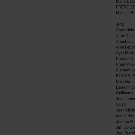
Marie L 
FRÈRE ÉD
Michele B
4PM
Aapo Huht
Aitor Ort
Anastasia
Anni Leppä
Ayla Hibri
Bernard D
Chad Moor
Clément La
BOOKS, 
Dale Gran
Eamonn Do
Guillaume
Jean Lariv
SE18
Jean-Miche
caché des
Jerome Mi
Jim Goldbe
Joel Stern