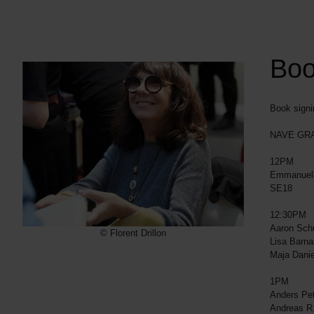
Boo
Book signi
NAVE GRA
12PM
Emmanuell
SE18
12:30PM
Aaron Sc
© Florent Drillon
Lisa Barn
Maja Danie
1PM
Anders Pe
Andreas R