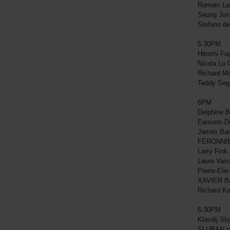
Romain La
Seung Jun
Stefano d
5:30PM
Hitoshi Fu
Nicola Lo
Richard M
Teddy Seg
6PM
Delphine 
Eamonn Do
James Bar
FERONNIE
Larry Fink
Laure Vasc
Pierre-Eli
XAVIER B
Richard K
6:30PM
Klavdij Sl
SLUBAN pa