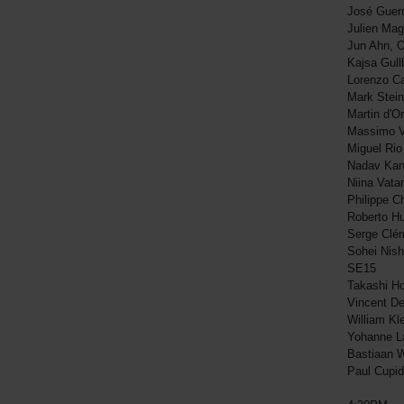
José Guerr
Julien Ma
Jun Ahn, 
Kajsa Gul
Lorenzo C
Mark Stei
Martin d'O
Massimo Vi
Miguel Ri
Nadav Kan
Niina Vat
Philippe 
Roberto H
Serge Clé
Sohei Nish
SE15
Takashi H
Vincent D
William K
Yohanne L
Bastiaan 
Paul Cupi