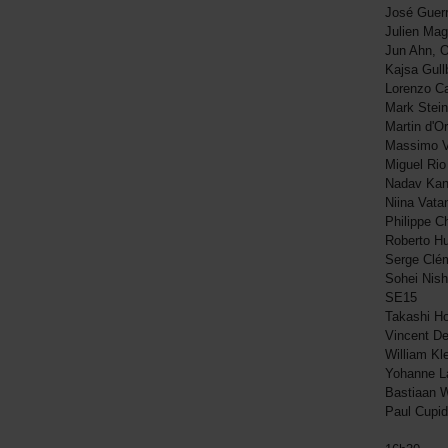
José Guerr
Julien Ma
Jun Ahn, 
Kajsa Gul
Lorenzo C
Mark Stei
Martin d'O
Massimo Vi
Miguel Ri
Nadav Kan
Niina Vat
Philippe 
Roberto H
Serge Clé
Sohei Nish
SE15
Takashi H
Vincent D
William K
Yohanne L
Bastiaan 
Paul Cupi