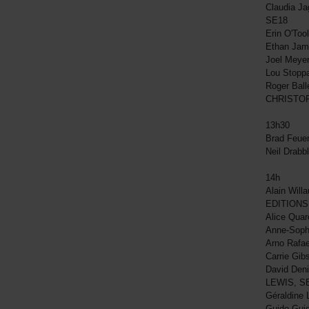
Claudia J
SE18
Erin O'Too
Ethan Jam
Joel Meye
Lou Stopp
Roger Ball
CHRISTOP
13h30
Brad Feue
Neil Drab
14h
Alain Willa
EDITIONS
Alice Qua
Anne-Sophi
Arno Rafa
Carrie Gib
David Deni
LEWIS, S
Géraldine
Guido Gui