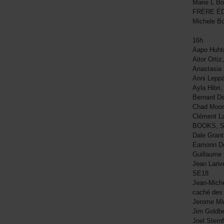
Marie L 
FRÈRE ÉD
Michele B
16h
Aapo Huht
Aitor Ort
Anastasia
Anni Leppä
Ayla Hibri
Bernard D
Chad Moor
Clément La
BOOKS, 
Dale Gran
Eamonn Do
Guillaume
Jean Lariv
SE18
Jean-Miche
caché des
Jerome Mi
Jim Goldbe
Joel Stern