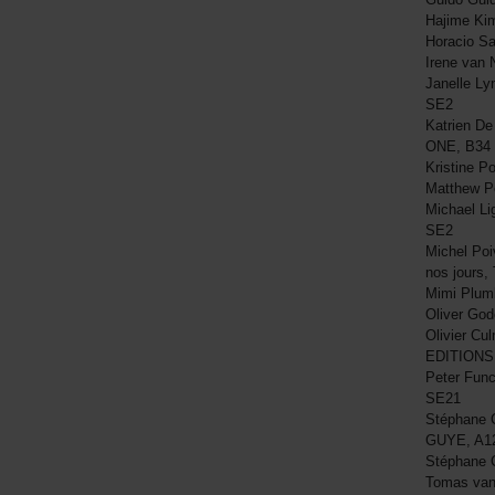
Hajime Ki
Horacio S
Irene van 
Janelle Ly
SE2
Katrien De
ONE, B34
Kristine P
Matthew P
Michael Li
SE2
Michel Poi
nos jours
Mimi Plum
Oliver Go
Olivier Cul
EDITIONS
Peter Func
SE21
Stéphane 
GUYE, A1
Stéphane 
Tomas van