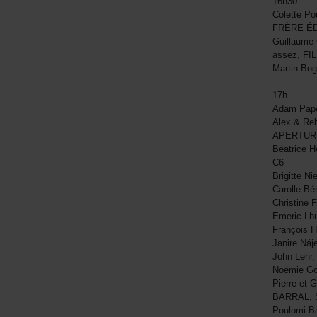
16h30
Colette 
FRÈRE ÉD
Guillaume 
assez, FI
Martin Bo
17h
Adam Pap
Alex & Reb
APERTUR
Béatrice 
C6
Brigitte N
Carolle Bé
Christine
Emeric Lh
François H
Janire Náj
John Lehr,
Noémie Go
Pierre et 
BARRAL, 
Poulomi B