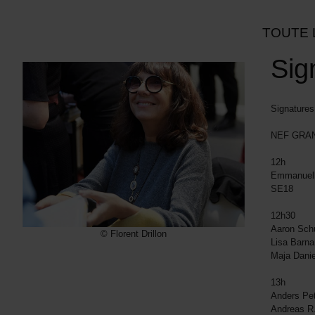
TOUTE 
Sig
Signatures
NEF GRAN
12h
Emmanuell
SE18
12h30
Aaron Sc
© Florent Drillon
Lisa Barn
Maja Danie
13h
Anders Pe
Andreas R