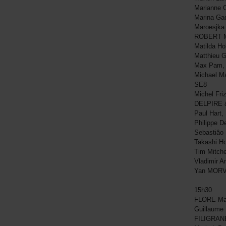
Marianne 
Marina Ga
Maroesjka
ROBERT 
Matilda H
Matthieu 
Max Pam,
Michael M
SE8
Michel Fri
DELPIRE
Paul Hart
Philippe D
Sebastiâo
Takashi 
Tim Mitch
Vladimir 
Yan MORV
15h30
FLORE Mar
Guillaume 
FILIGRAN