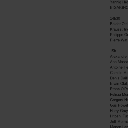
Yannig He
BIGAIGNO
14h30
Balder Ol
Krauss, I
Philippe 
Pierre Wa
15h
Alexandre
Ann Massa
Antoine H
Camille M
Denis Dail
Erwin Ola
Ethna O'R
Felicia Mu
Gregory H
Gus Powel
Harry Gruy
Hitoshi F
Jeff Merme
Manon Lan