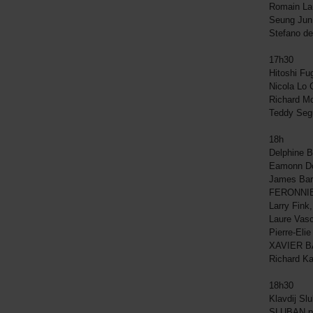
Romain La
Seung Jun
Stefano d
17h30
Hitoshi Fu
Nicola Lo
Richard M
Teddy Seg
18h
Delphine 
Eamonn Do
James Bar
FERONNIE
Larry Fink
Laure Vasc
Pierre-Eli
XAVIER B
Richard K
18h30
Klavdij Sl
SLUBAN pa