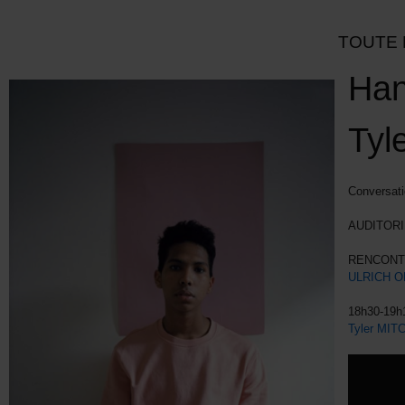
TOUTE 
Han
Tyle
Conversati
AUDITORI
RENCONT
ULRICH O
18h30-19h
Tyler MIT