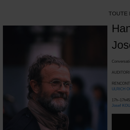
TOUTE 
Han
Jos
Conversati
AUDITORI
RENCONT
ULRICH O
17h–17h45
Josef KO