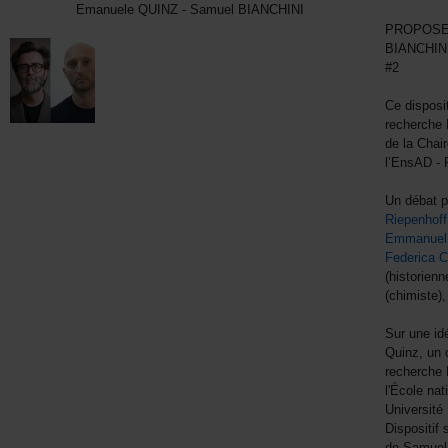
Emanuele QUINZ - Samuel BIANCHINI
PROPOSE
BIANCHIN
#2
Ce disposi
recherche 
de la Chai
l’EnsAD - 
Un débat p
Riepenhoff
Emmanuel 
Federica C
(historienn
(chimiste)
Sur une id
Quinz, un 
recherche 
l'École na
Université
Dispositif 
de Samuel 