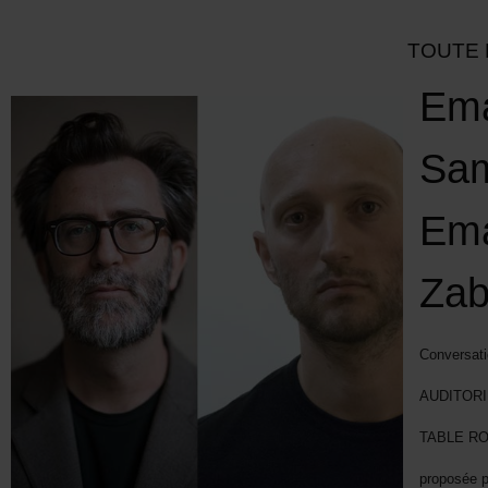
TOUTE 
Ema
Sam
Ema
Zab
Conversati
AUDITORI
TABLE RO
proposée 