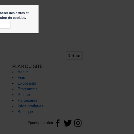
poser des offres et
sation de cookies.
,
epte
Retour
PLAN DU SITE
Accueil
Foire
Exposants
Programme
Presse
Partenaires
Infos pratiques
Boutique
#parisphotofair