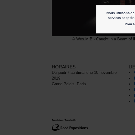
Nous utilisons des
services adaptés 
Pour t
© Wes.M.B - Caught in a Beam of li
HORAIRES
LI
Du jeudi 7 au dimanche 10 novembre
2019
Grand Palais, Paris