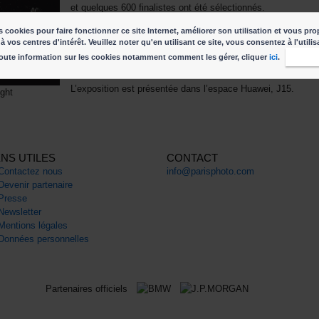
et quelques 600 finalistes ont été sélectionnés.
 cookies pour faire fonctionner ce site Internet, améliorer son utilisation et vous pro
L’édition 2018 des prix HUAWEI NEXT-IMAGE Awards est
à vos centres d'intérêt. Veuillez noter qu'en utilisant ce site, vous consentez à l'utili
composé de six catégories : Good Night, Faces, Hello, Life!
oute information sur les cookies notamment comment les gérer, cliquer
ici
.
J'acc
Check-In, Timeline and Storyboard.
L’exposition est présentée dans l’espace Huawei, J15.
ght
ENS UTILES
CONTACT
Contactez nous
info@parisphoto.com
Devenir partenaire
Presse
Newsletter
Mentions légales
Données personnelles
Partenaires officiels