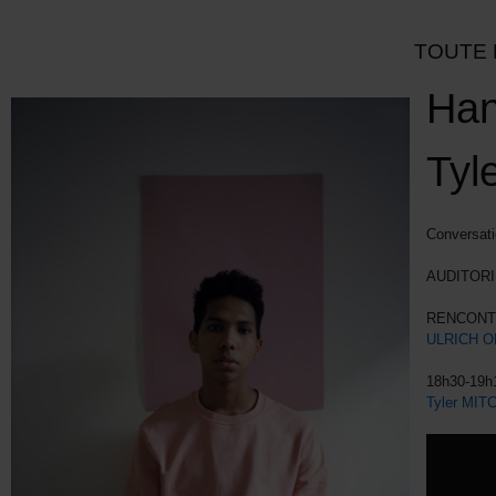
TOUTE 
Han
Tyle
Conversati
AUDITORI
RENCONT
ULRICH O
18h30-19h
Tyler MIT