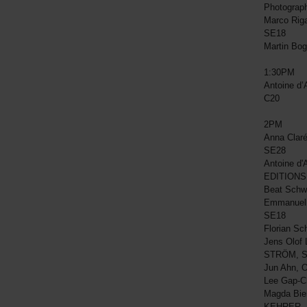
Photogra
Marco Rig
SE18
Martin Bo
1:30PM
Antoine d
C20
2PM
Anna Clar
SE28
Antoine d'
EDITIONS
Beat Schw
Emmanuell
SE18
Florian Sc
Jens Olof 
STRÖM, 
Jun Ahn, 
Lee Gap-Ch
Magda Bier
KEHRER,