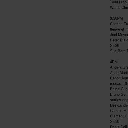
Todd Hido
Wahib Che
3:30PM
Charles-Fr
fleuve et 
Joel Meye
Peter Bia
SE29
Sue Barr, 
4PM
Angela Gr
Anne-Marie
Benoit Aqu
réseau, 
Bruce Gil
Bruno Serr
sorties de
Des-Landes
Camille M
Clément Ch
SE10
Denis Dail