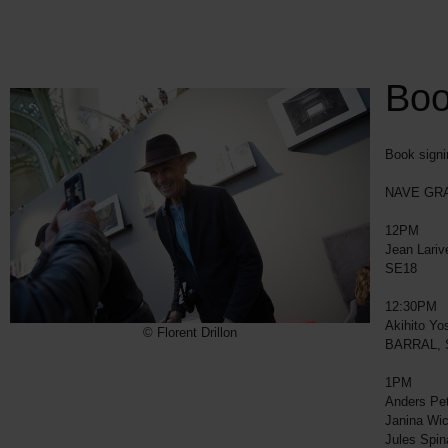
Boo
Book signi
NAVE GRA
12PM
Jean Lariv
SE18
12:30PM
Akihito Y
© Florent Drillon
BARRAL, 
1PM
Anders Pe
Janina Wi
Jules Spin