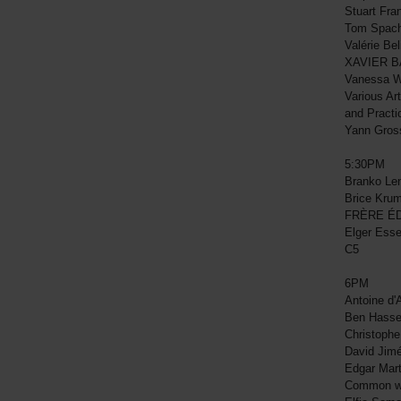
Stuart Fr
Tom Spach
Valérie Be
XAVIER B
Vanessa W
Various Ar
and Pract
Yann Gros
5:30PM
Branko Le
Brice Kr
FRÈRE ÉD
Elger Esse
C5
6PM
Antoine d
Ben Hasse
Christoph
David Jim
Edgar Mart
Common wi