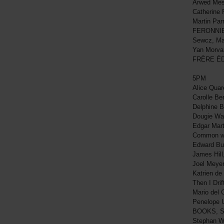
Arwed Mes
Catherine
Martin Pa
FERONNIE
Sewcz, Ma
Yan Morva
FRÈRE ÉD
5PM
Alice Qua
Carolle Ben
Delphine 
Dougie Wa
Edgar Mart
Common w
Edward Bu
James Hil
Joel Meye
Katrien de
Then I Dr
Mario del
Penelope U
BOOKS, 
Stephan W