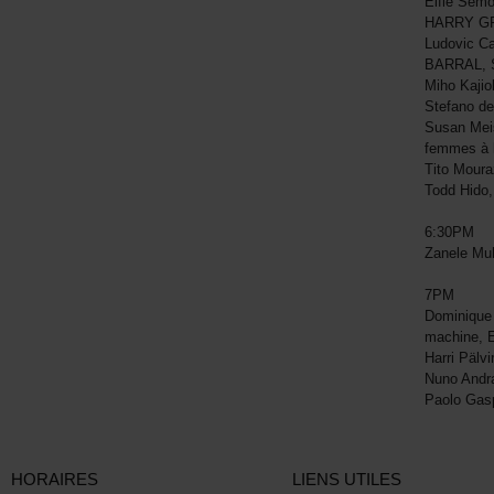
Elfie Sem
HARRY GR
Ludovic C
BARRAL, 
Miho Kajio
Stefano d
Susan Mei
femmes à 
Tito Mour
Todd Hido
6:30PM
Zanele M
7PM
Dominique 
machine,
Harri Päl
Nuno Andr
Paolo Gas
HORAIRES
LIENS UTILES