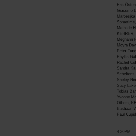
Erik Öste
Giacomo B
Maroesjka
Sometime
Mathilde H
KEHRER,
Meghann Ri
Moyra Dav
Peter Func
Phyllis G
Rachel Co
Sandra Ka
Scheltens
Sheley Ni
Suzy Lake
Tobias Bä
Yvonne Mos
Others, 
Bastiaan 
Paul Cupi
4:30PM