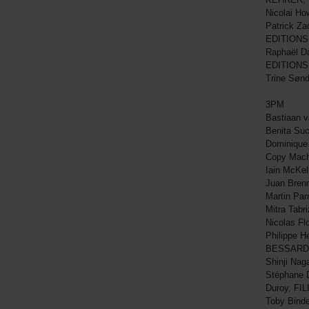
Nicolai H
Patrick Za
EDITIONS
Raphaël Da
EDITIONS
Trine Søn
3PM
Bastiaan 
Benita Su
Dominique
Copy Mac
Iain McKel
Juan Brenn
Martin Pa
Mitra Tabr
Nicolas F
Philippe H
BESSARD
Shinji Na
Stéphane D
Duroy, FI
Toby Bind