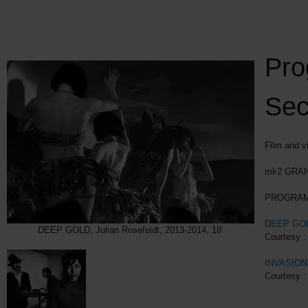
Pro
Sec
Film and v
mk2 GRAN
PROGRAM A
DEEP GO
DEEP GOLD, Julian Rosefeldt, 2013-2014, 18’
Courtesy 
INVASION
Courtes