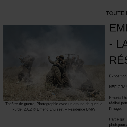
TOUTE 
EM
- L
RÉ
Exposition
NEF GRAN
Emeric Lhui
réalisé pe
Théâtre de guerre, Photographie avec un groupe de guérilla
l’image.
kurde, 2012 © Emeric Lhuisset – Résidence BMW
Parce qu’i
photojourn