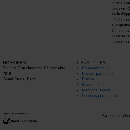
le seul co
observé. Or
série d’ap
l’événemen
aux qualit
Ce n’est p
briser le t
connaissanc
HORAIRES
LIENS UTILES
Du jeudi 7 au dimanche 10 novembre
Contactez nous
2019
Devenir partenaire
Grand Palais, Paris
Presse
Newsletter
Mentions légales
Données personnelles
Partenaires offic