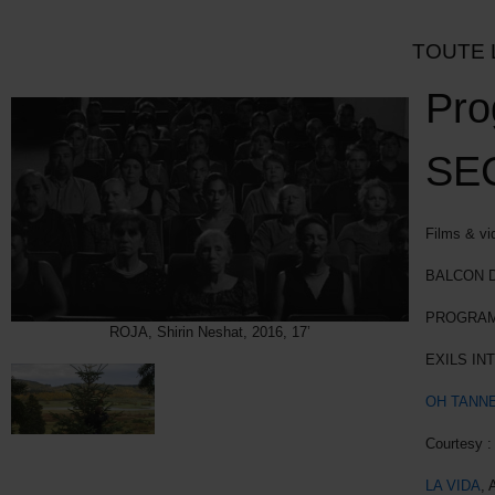
TOUTE 
Pro
SE
Films & vid
BALCON D
PROGRAMM
ROJA, Shirin Neshat, 2016, 17’
EXILS IN
OH TANN
Courtesy 
LA VIDA
, 