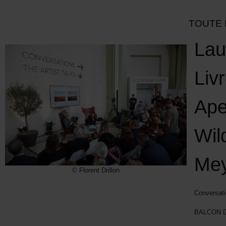
TOUTE 
Lau
Liv
Ape
Wil
Mey
© Florent Drillon
Conversati
BALCON D