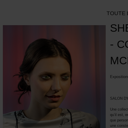
TOUTE 
SH
- 
MC
Exposition
SALON D
Une collect
qu’il est, 
que personn
une conste