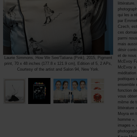
littérature
photographi
qui les a 
par Emmett
Czech, est
ces domain
parmi nous
mais aussi
désir contr
et de nous 
Laurie Simmons, How We See/Tatiana (Pink), 2015, Pigment
McEvoy Fam
print, 70 x 48 inches (177.8 x 121.9 cm), Edition of 5, 2 APs,
McEvoy a é
Courtesy of the artist and Salon 94, New York.
méditation
poétiques e
ensemble d
fonction d
vous obten
même de to
littérature
Moyra en tr
homme », «
images », c
photograph
Kevin Moo