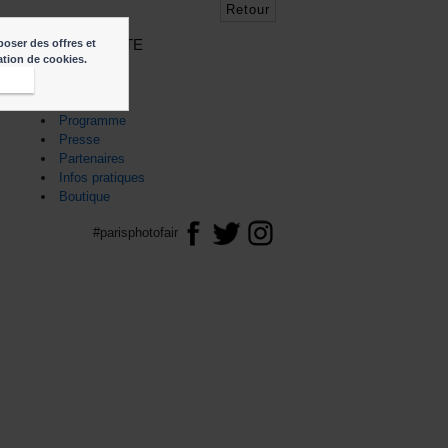
Retour
PLAN DU SITE
poser des offres et
sation de cookies.
Accueil
epte
Foire
Exposants
Programme
Presse
Partenaires
Infos pratiques
Boutique
#parisphotofair