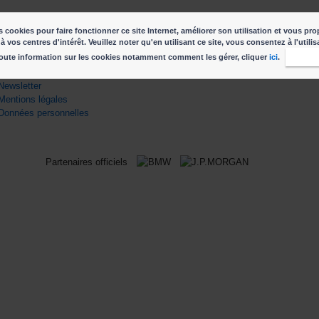
ENS UTILES
CONTACT
 cookies pour faire fonctionner ce site Internet, améliorer son utilisation et vous pro
à vos centres d'intérêt. Veuillez noter qu'en utilisant ce site, vous consentez à l'utili
Contactez nous
info@parisphoto.com
oute information sur les cookies notamment comment les gérer, cliquer
ici
.
J'acc
Devenir partenaire
Presse
Newsletter
Mentions légales
Données personnelles
Partenaires officiels