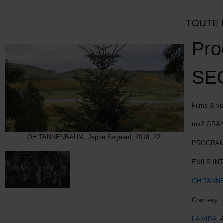
TOUTE 
Pro
SE
Films & vid
mk2 GRAN
OH TANNENBAUM, Jeppe Søgaard, 2018, 22’
PROGRAMM
EXILS IN
OH TANN
Courtesy 
LA VIDA
, 