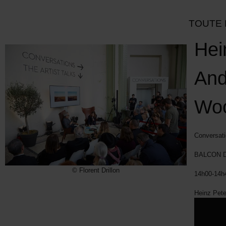
TOUTE 
Hei
And
Wo
Conversati
BALCON D
© Florent Drillon
14h00-14h4
Heinz Pete