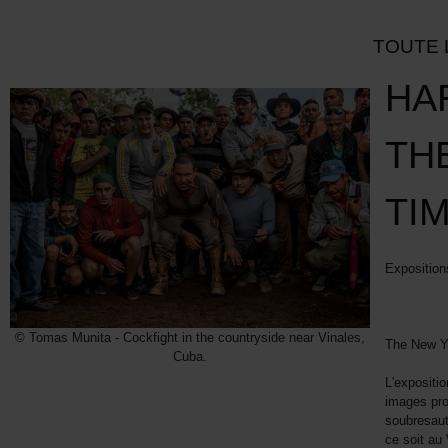
TOUTE 
HA
TH
TI
Exposition
© Tomas Munita - Cockfight in the countryside near Vinales,
The New Yo
Cuba.
L'expositi
images pro
soubresaut
ce soit au 