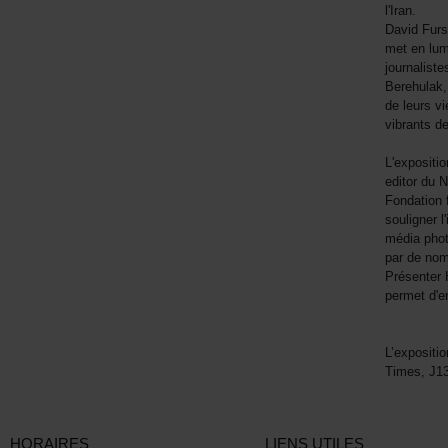
l'Iran.
David Furs
met en lum
journalist
Berehulak,
de leurs v
vibrants d
L'expositio
editor du 
Fondation 
souligner 
média phot
par de nom
Présenter 
permet d'e
L’expositi
Times, J1
HORAIRES
LIENS UTILES