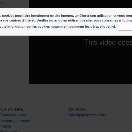
ch
 cookies pour faire fonctionner ce site Internet, améliorer son utilisation et vous pro
à vos centres d'intérêt. Veuillez noter qu'en utilisant ce site, vous consentez à l'utili
oute information sur les cookies notamment comment les gérer, cliquer
ici
.
J'acc
ENS UTILES
CONTACT
Contactez nous
info@parisphoto.com
Devenir partenaire
Presse
Newsletter