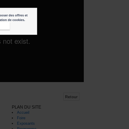
poser des offres et
sation de cookies.
epte
Retour
PLAN DU SITE
Accueil
Foire
Exposants
Programme