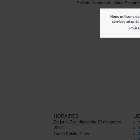
Felicity Hammond - Jules Spinats
Nous utilisons des
services adaptés 
Pour t
HORAIRES
LI
Du jeudi 7 au dimanche 10 novembre
2019
Grand Palais, Paris