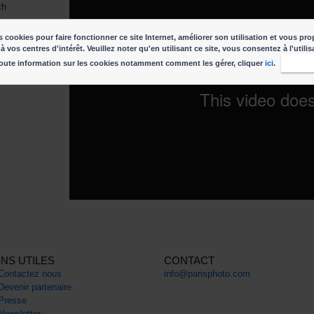
ch
 cookies pour faire fonctionner ce site Internet, améliorer son utilisation et vous pro
à vos centres d'intérêt. Veuillez noter qu'en utilisant ce site, vous consentez à l'utili
oute information sur les cookies notamment comment les gérer, cliquer
ici
.
J'acc
ENS UTILES
CONTACT
Contactez nous
info@parisphoto.com
Devenir partenaire
Presse
Newsletter