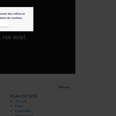
poser des offres et
sation de cookies.
epte
Retour
PLAN DU SITE
Accueil
Foire
Exposants
Programme