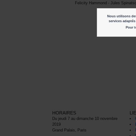
Felicity Hammond - Jules Spinats
Nous utilisons des
services adaptés 
Pour t
HORAIRES
LI
Du jeudi 7 au dimanche 10 novembre
2019
Grand Palais, Paris