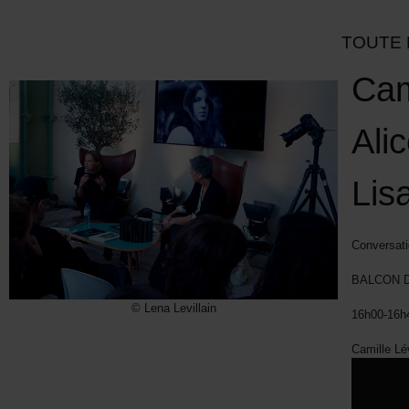
TOUTE 
Cam
Ali
Lis
Conversati
BALCON D
© Lena Levillain
16h00-16h4
Camille Lé